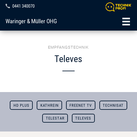
0441 340070
Waringer & Müller OHG
EMPFANGSTECHNIK
Televes
HD PLUS
KATHREIN
FREENET TV
TECHNISAT
TELESTAR
TELEVES