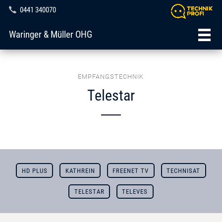
0441 340070
Waringer & Müller OHG
EMPFANGSTECHNIK
Telestar
HD PLUS
KATHREIN
FREENET TV
TECHNISAT
TELESTAR
TELEVES