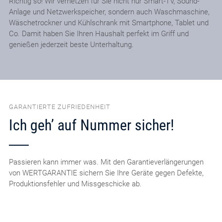
Richtig so! Wir vernetzen für Sie nicht nur Smart-TV, Sound-
Anlage und Netzwerkspeicher, sondern auch Waschmaschine,
Wäschetrockner und Kühlschrank mit Smartphone, Tablet und
Co. Damit haben Sie Ihren Haushalt perfekt im Griff und
genießen jederzeit beste Unterhaltung.
GARANTIERTE ZUFRIEDENHEIT
Ich geh’ auf Nummer sicher!
Passieren kann immer was. Mit den Garantieverlängerungen
von WERTGARANTIE sichern Sie Ihre Geräte gegen Defekte,
Produktionsfehler und Missgeschicke ab.