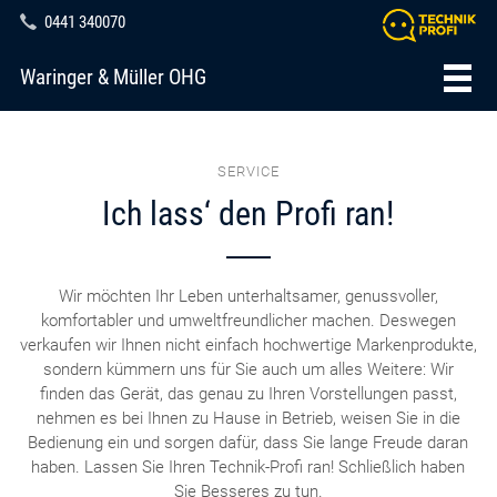
0441 340070
Waringer & Müller OHG
SERVICE
Ich lass‘ den Profi ran!
Wir möchten Ihr Leben unterhaltsamer, genussvoller,
komfortabler und umweltfreundlicher machen. Deswegen
verkaufen wir Ihnen nicht einfach hochwertige Markenprodukte,
sondern kümmern uns für Sie auch um alles Weitere: Wir
finden das Gerät, das genau zu Ihren Vorstellungen passt,
nehmen es bei Ihnen zu Hause in Betrieb, weisen Sie in die
Bedienung ein und sorgen dafür, dass Sie lange Freude daran
haben. Lassen Sie Ihren Technik-Profi ran! Schließlich haben
Sie Besseres zu tun.