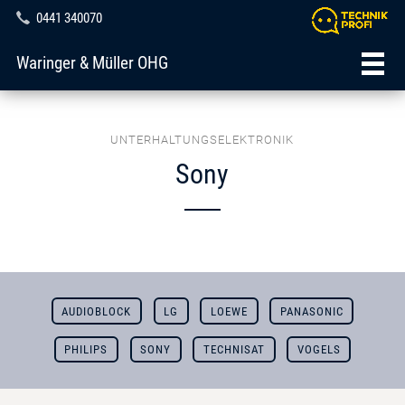
0441 340070
Waringer & Müller OHG
UNTERHALTUNGSELEKTRONIK
Sony
AUDIOBLOCK
LG
LOEWE
PANASONIC
PHILIPS
SONY
TECHNISAT
VOGELS